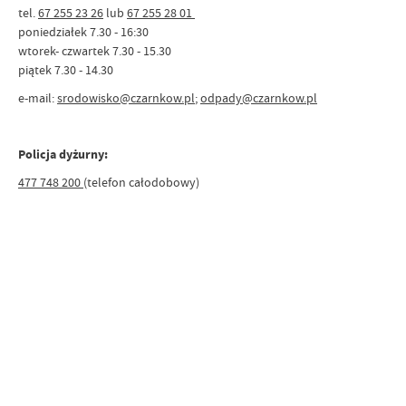
tel.
67 255 23 26
lub
67 255 28 01
poniedziałek 7.30 - 16:30
wtorek- czwartek 7.30 - 15.30
piątek 7.30 - 14.30
e-mail:
srodowisko@czarnkow.pl
;
odpady@czarnkow.pl
Policja dyżurny:
477 748 200
(telefon całodobowy)