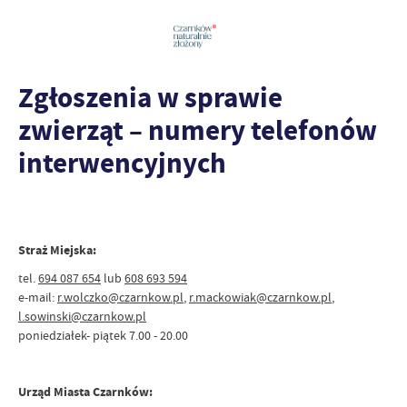
Zgłoszenia w sprawie
zwierząt – numery telefonów
interwencyjnych
Straż Miejska:
tel.
694 087 654
lub
608 693 594
e-mail:
r.wolczko@czarnkow.pl
,
r.mackowiak@czarnkow.pl
,
l.sowinski@czarnkow.pl
poniedziałek- piątek 7.00 - 20.00
Urząd Miasta Czarnków: