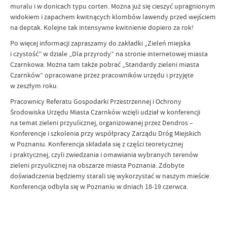
muralu i w donicach typu corten. Można już się cieszyć upragnionym
widokiem i zapachem kwitnących klombów lawendy przed wejściem
na deptak. Kolejne tak intensywne kwitnienie dopiero za rok!
Po więcej informacji zapraszamy do zakładki „Zieleń miejska
i czystość” w dziale „Dla przyrody” na stronie internetowej miasta
Czarnkowa. Można tam także pobrać „Standardy zieleni miasta
Czarnków” opracowane przez pracowników urzędu i przyjęte
w zeszłym roku.
Pracownicy Referatu Gospodarki Przestrzennej i Ochrony
Środowiska Urzędu Miasta Czarnków wzięli udział w konferencji
na temat zieleni przyulicznej, organizowanej przez Dendros –
Konferencje i szkolenia przy współpracy Zarządu Dróg Miejskich
w Poznaniu. Konferencja składała się z części teoretycznej
i praktycznej, czyli zwiedzania i omawiania wybranych terenów
zieleni przyulicznej na obszarze miasta Poznania. Zdobyte
doświadczenia będziemy starali się wykorzystać w naszym mieście.
Konferencja odbyła się w Poznaniu w dniach 18-19 czerwca.