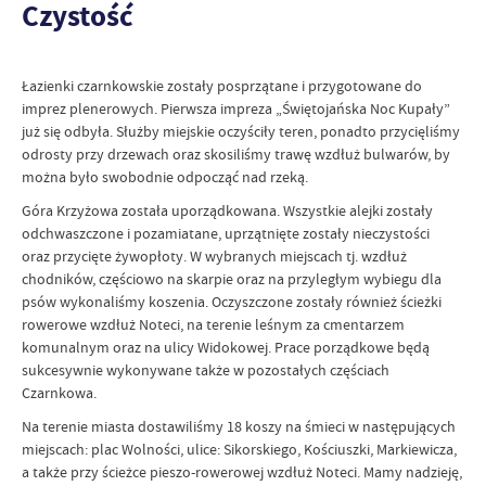
Czystość
Łazienki czarnkowskie zostały posprzątane i przygotowane do
imprez plenerowych. Pierwsza impreza „Świętojańska Noc Kupały”
już się odbyła. Służby miejskie oczyściły teren, ponadto przycięliśmy
odrosty przy drzewach oraz skosiliśmy trawę wzdłuż bulwarów, by
można było swobodnie odpocząć nad rzeką.
Góra Krzyżowa została uporządkowana. Wszystkie alejki zostały
odchwaszczone i pozamiatane, uprzątnięte zostały nieczystości
oraz przycięte żywopłoty. W wybranych miejscach tj. wzdłuż
chodników, częściowo na skarpie oraz na przyległym wybiegu dla
psów wykonaliśmy koszenia. Oczyszczone zostały również ścieżki
rowerowe wzdłuż Noteci, na terenie leśnym za cmentarzem
komunalnym oraz na ulicy Widokowej. Prace porządkowe będą
sukcesywnie wykonywane także w pozostałych częściach
Czarnkowa.
Na terenie miasta dostawiliśmy 18 koszy na śmieci w następujących
miejscach: plac Wolności, ulice: Sikorskiego, Kościuszki, Markiewicza,
a także przy ścieżce pieszo-rowerowej wzdłuż Noteci. Mamy nadzieję,