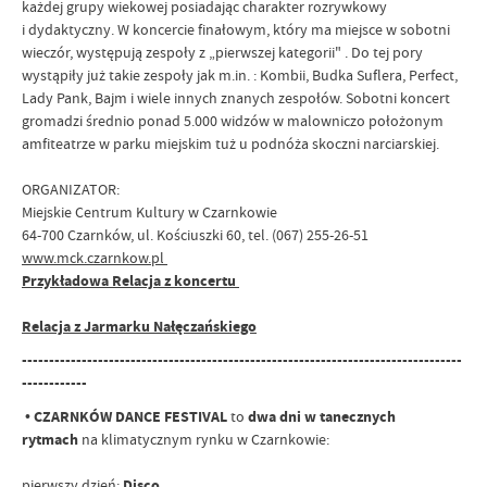
każdej grupy wiekowej posiadając
charakter rozrywkowy
i dydaktyczny.
W koncercie finałowym, który ma miejsce w sobotni
wieczór, występują zespoły z „pierwszej kategorii" .
Do tej pory
wystąpiły już takie zespoły jak m.in. : Kombii, Budka Suflera, Perfect,
Lady Pank, Bajm i wiele
innych znanych zespołów. Sobotni koncert
gromadzi średnio ponad 5.000 widzów w malowniczo
położonym
amfiteatrze w parku miejskim tuż u podnóża skoczni narciarskiej.
ORGANIZATOR:
Miejskie Centrum Kultury w Czarnkowie
64-700 Czarnków, ul. Kościuszki 60, tel. (067) 255-26-51
www.mck.czarnkow.pl
Przykładowa Relacja z koncertu
Relacja z Jarmarku Nałęczańskiego
---------------------------------------------------------------------------------
------------
•
CZARNKÓW DANCE FESTIVAL
to
dwa dni w tanecznych
rytmach
na klimatycznym rynku w Czarnkowie:
pierwszy dzień:
Disco