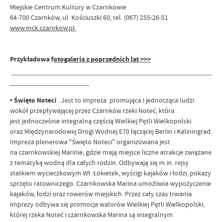
Miejskie Centrum Kultury w Czarnkowie
64-700 Czarnków, ul. Kościuszki 60, tel. (067) 255-26-51
www.mck.czarnkow.pl
Przykładowa f
otogaleria z poprzednich lat
>>>
-----------------------------------------------------------------------------------------------------
----------------------------------------
•
Święto Noteci
.
Jest to impreza
promująca i
jednocząca ludzi
wokół przepływającej
przez Czarnków rzeki Noteć, która
jest
jednocześnie integralną częścią Wielkiej
Pętli Wielkopolski
oraz Międzynarodowej
Drogi Wodnej E70 łączącej Berlin i
Kaliningrad.
Impreza plenerowa "Święto
Noteci" organizowana jest
na
czarnkowskiej Marinie, gdzie mają
miejsce liczne atrakcje związane
z
tematyką wodną dla całych rodzin. Odbywają się m.in. rejsy
statkiem wycieczkowym Wł. Łokietek, wyścigi kajaków i
łodzi, pokazy
sprzętu ratowniczego. Czarnkowska Marina umożliwia wypożyczenie
kajaków, łodzi oraz rowerów
miejskich. Przez cały czas trwania
imprezy odbywa się promocja walorów Wielkiej Pętli Wielkopolski,
której rzeka
Noteć i czarnkowska Marina są integralnym