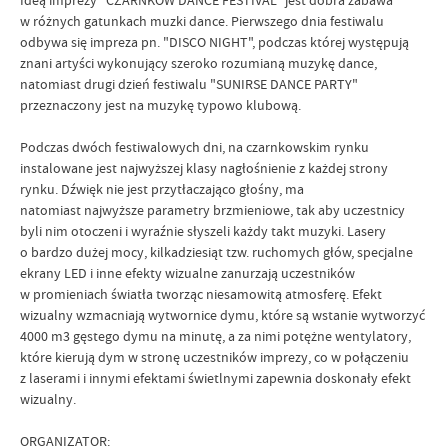
w różnych gatunkach muzki dance. Pierwszego dnia festiwalu
odbywa się impreza pn. "DISCO NIGHT", podczas której występują
znani artyści wykonujący szeroko rozumianą muzykę dance,
natomiast drugi dzień festiwalu "SUNIRSE DANCE PARTY"
przeznaczony jest na muzykę typowo klubową.
Podczas dwóch festiwalowych dni, na czarnkowskim rynku
instalowane jest najwyższej klasy nagłośnienie z
każdej strony
rynku. Dźwięk nie jest przytłaczająco głośny, ma
natomiast najwyższe parametry
brzmieniowe, tak aby uczestnicy
byli nim otoczeni i wyraźnie słyszeli każdy takt muzyki.
Lasery
o bardzo dużej mocy, kilkadziesiąt tzw. ruchomych głów, specjalne
ekrany LED i inne efekty
wizualne zanurzają uczestników
w promieniach światła tworząc niesamowitą atmosferę. Efekt
wizualny
wzmacniają wytwornice dymu, które są wstanie wytworzyć
4000 m3 gęstego dymu na minutę, a za nimi
potężne wentylatory,
które kierują dym w stronę uczestników imprezy, co w połączeniu
z laserami i
innymi efektami świetlnymi zapewnia doskonały efekt
wizualny.
ORGANIZATOR: