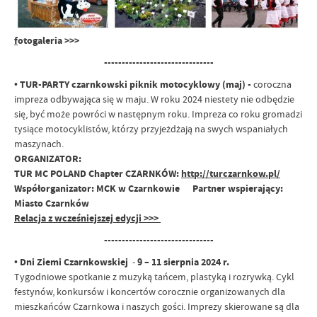
f
otogaleria >>>
-------------------------------
•
TUR-PARTY czarnkowski piknik motocyklowy (maj)
-
coroczna
impreza odbywająca się w maju. W roku 2024 niestety nie odbędzie
się, być może powróci w następnym roku. Impreza co roku gromadzi
tysiące motocyklistów, którzy przyjeżdżają na swych wspaniałych
maszynach.
ORGANIZATOR:
TUR MC POLAND Chapter CZARNKÓW:
http://turczarnkow.pl/
Współorganizator: MCK w Czarnkowie Partner wspierający:
Miasto Czarnków
Relacja z wcześniejszej edycji >>>
-------------------------------
•
Dni Ziemi Czarnkowskiej
-
9 – 11 sierpnia 2024 r.
Tygodniowe spotkanie z muzyką tańcem, plastyką
i rozrywką. Cykl
festynów, konkursów i koncertów corocznie organizowanych dla
mieszkańców
Czarnkowa i naszych gości. Imprezy skierowane są dla