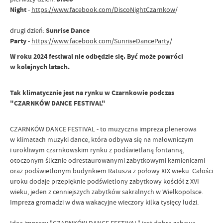
Night
-
https://www.facebook.com/DiscoNightCzarnkow
/
drugi dzień:
Sunrise Dance
Party
-
https://www.facebook.com/SunriseDanceParty
/
W roku 2024 festiwal nie odbędzie się. Być może powróci
w kolejnych latach.
Tak klimatycznie jest na rynku w Czarnkowie podczas
"CZARNKÓW DANCE FESTIVAL"
CZARNKÓW DANCE FESTIVAL - to muzyczna impreza plenerowa
w klimatach muzyki dance, która odbywa się na malowniczym
i
urokliwym czarnkowskim rynku z podświetlaną fontanną,
otoczonym ślicznie odrestaurowanymi
zabytkowymi kamienicami
oraz podświetlonym budynkiem Ratusza z połowy XIX wieku. Całości
uroku
dodaje przepięknie podświetlony zabytkowy kościół z XVI
wieku, jeden z cenniejszych zabytków
sakralnych w Wielkopolsce.
Impreza gromadzi w dwa wakacyjne wieczory kilka tysięcy ludzi.
Ideą imprezy "CZARNKÓW DANCE FESTIVAL" jest dobra zabawa