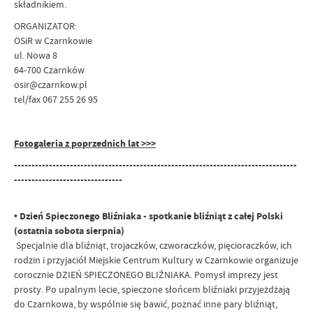
składnikiem.
ORGANIZATOR:
OSiR w Czarnkowie
ul. Nowa 8
64-700 Czarnków
osir@czarnkow.pl
tel/fax 067 255 26 95
Fotogaleria z poprzednich lat >>>
---------------------------------------------------------------------------------
-------------------------------
• Dzień Spieczonego Bliźniaka - spotkanie bliźniąt z całej Polski
(ostatnia sobota sierpnia)
Specjalnie dla bliźniąt, trojaczków, czworaczków, pięcioraczków, ich
rodzin i przyjaciół Miejskie Centrum Kultury w Czarnkowie organizuje
corocznie DZIEŃ SPIECZONEGO BLIŹNIAKA. Pomysł imprezy jest
prosty. Po upalnym lecie, spieczone słońcem bliźniaki przyjeżdżają
do Czarnkowa, by wspólnie się bawić, poznać inne pary bliźniąt,