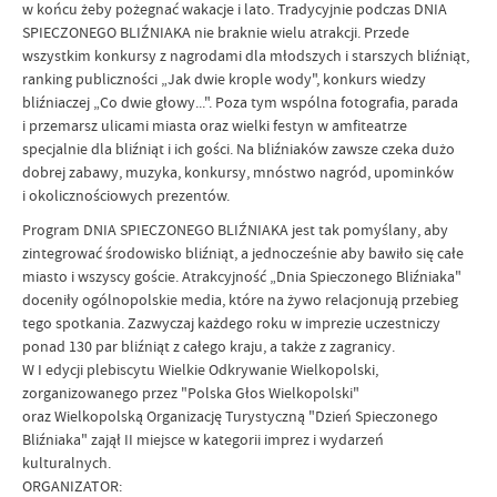
w końcu żeby pożegnać wakacje i lato. Tradycyjnie podczas DNIA
SPIECZONEGO BLIŹNIAKA nie braknie wielu atrakcji. Przede
wszystkim konkursy z nagrodami dla młodszych i starszych bliźniąt,
ranking publiczności „Jak dwie krople wody", konkurs wiedzy
bliźniaczej „Co dwie głowy...". Poza tym wspólna fotografia, parada
i przemarsz ulicami miasta oraz wielki festyn w amfiteatrze
specjalnie dla bliźniąt i ich gości. Na bliźniaków zawsze czeka dużo
dobrej zabawy, muzyka, konkursy, mnóstwo nagród, upominków
i okolicznościowych prezentów.
Program DNIA SPIECZONEGO BLIŹNIAKA jest tak pomyślany, aby
zintegrować środowisko bliźniąt, a jednocześnie aby bawiło się całe
miasto i wszyscy goście. Atrakcyjność „Dnia Spieczonego Bliźniaka"
doceniły ogólnopolskie media, które na żywo relacjonują przebieg
tego spotkania. Zazwyczaj każdego roku w imprezie uczestniczy
ponad 130 par bliźniąt z całego kraju, a także z zagranicy.
W I edycji plebiscytu Wielkie Odkrywanie Wielkopolski,
zorganizowanego przez "Polska Głos Wielkopolski"
oraz Wielkopolską Organizację Turystyczną "Dzień Spieczonego
Bliźniaka" zajął II miejsce w kategorii imprez i wydarzeń
kulturalnych.
ORGANIZATOR: