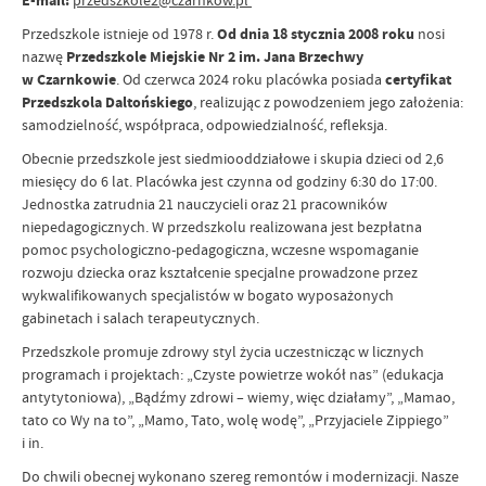
E-mail:
przedszkole2@czarnkow.pl
Przedszkole istnieje od 1978 r.
Od dnia 18 stycznia 2008 roku
nosi
nazwę
Przedszkole Miejskie Nr 2 im. Jana Brzechwy
w Czarnkowie
. Od czerwca 2024 roku placówka posiada
certyfikat
Przedszkola Daltońskiego
, realizując z powodzeniem jego założenia:
samodzielność, współpraca, odpowiedzialność, refleksja.
Obecnie przedszkole jest siedmiooddziałowe i skupia dzieci od 2,6
miesięcy do 6 lat. Placówka jest czynna od godziny 6:30 do 17:00.
Jednostka zatrudnia 21 nauczycieli oraz 21 pracowników
niepedagogicznych. W przedszkolu realizowana jest bezpłatna
pomoc psychologiczno-pedagogiczna, wczesne wspomaganie
rozwoju dziecka oraz kształcenie specjalne prowadzone przez
wykwalifikowanych specjalistów w bogato wyposażonych
gabinetach i salach terapeutycznych.
Przedszkole promuje zdrowy styl życia uczestnicząc w licznych
programach i projektach: „Czyste powietrze wokół nas” (edukacja
antytytoniowa), „Bądźmy zdrowi – wiemy, więc działamy”, „Mamao,
tato co Wy na to”, „Mamo, Tato, wolę wodę”, „Przyjaciele Zippiego”
i in.
Do chwili obecnej wykonano szereg remontów i modernizacji. Nasze