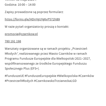
Godzina: 10:00 – 14:00
Zapisy prowadzone są poprzez formularz:
https://forms.gle/HDnYgUYg6vP572hB9
W razie pytań organizatorzy proszą o kontakt:
promocja@czarnkow.pl
780 191 198
Warsztaty organizowane są w ramach projektu „Przestrzeń
Młodych”, realizowanego przez Miasto Czarnków w ramach
Programu Fundusze Europejskie dla Wielkopolski 2021–2027,
współfinansowanego ze środków Europejskiego Funduszu
Społecznego Plus (EFS+).
#FunduszeUE #FunduszeEuropejskie #Wielkopolska #Czarnków
#PrzestrzeńMłodych #CzarnkowskoTrzcianeckaLGD