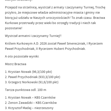
Przejazd na strzelnicę, wystrzał z armaty i zaczynamy Turniej, Trochę
przykro, że miejscowe władze administracyjne miasta i gminy nie
biorą już udziału w Naszych uroczystościach! To znak czasu. Bractwa
Kurkowe przetrwały przez wieki bo strzegły tradycji i niech tak
pozostanie!
Wystrzał armatni i zaczynamy Turniej!!
Królem Kurkowym A.D. 2026 został Paweł Smereczniak, I Rycerzem
Paweł Przychodniak, II Rycerzem Hubert Przychodniak.
A oto pozostałe wyniki:
Mistrz Bractwa
1. Krystian Nowak (96,3/100 pkt)
2. Paweł Przychodniak (933,3/100 pkt)
3. Grzegorz Norkowski (91,6/100 pkt)
Tarcza punktowa odl. 100 m
1. Krystian Nowak – KBS Czarnków
2. Zenon Zawadzki – KBS Czarnków
3. Krzysztof Madaj – niezrzeszony